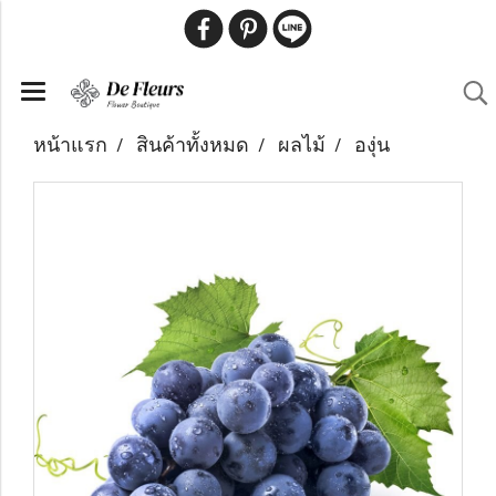
หน้าแรก
สินค้าทั้งหมด
ผลไม้
องุ่น