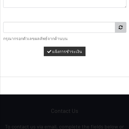
กรุณากรอกตัวเลขผลลัพธ์จากด้านบน
แจ้งการชำระเงิน
Contact Us
To contact us via email, complete the fields below or