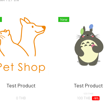
New
Test Product
Test Product
123 THB
0 THB
100 THB
-19%