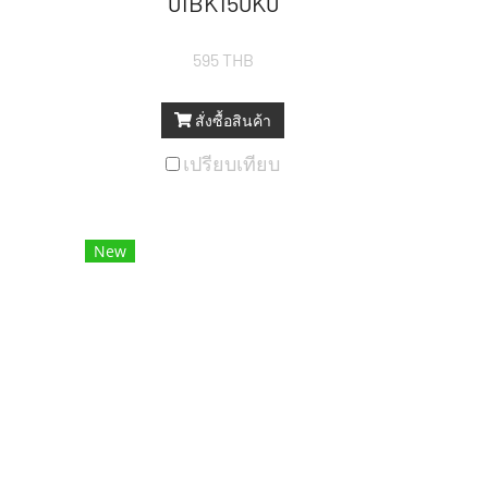
01BK150K0
595 THB
สั่งซื้อสินค้า
เปรียบเทียบ
New