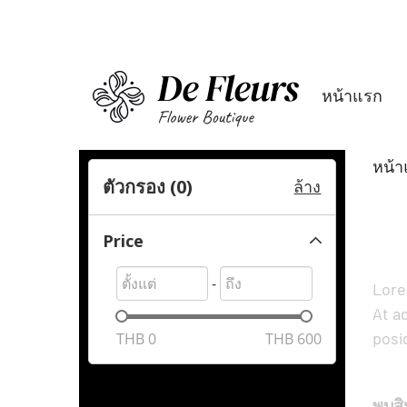
หน้าแรก
หน้า
ตัวกรอง (
0
)
ล้าง
Price
-
Lore
At a
posi
THB
0
THB
600
พบสิน