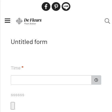
Untitled form
Time
*
ssssss